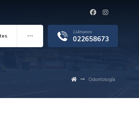
Llámanos
tes
022658673
Odontología