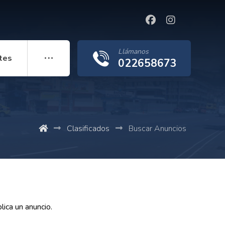
Llámanos
tes
022658673
Clasificados
Buscar Anuncios
ica un anuncio.