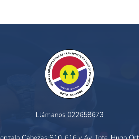
Llámanos
022658673
onzalo Cabezas S10-616 y Av. Tnte. Hugo Ort