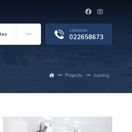
Llámanos
tes
022658673
Projects
building